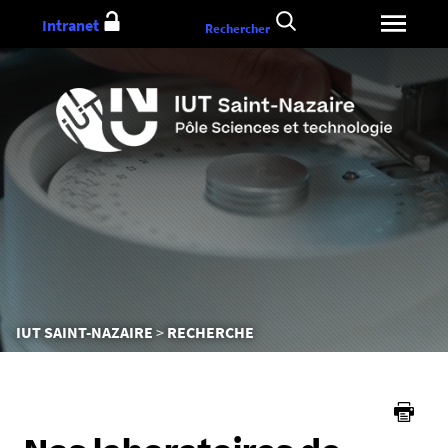
Aller
Intranet
Rechercher
au
contenu
Vous
IUT SAINT-NAZAIRE
RECHERCHE
êtes
ici :