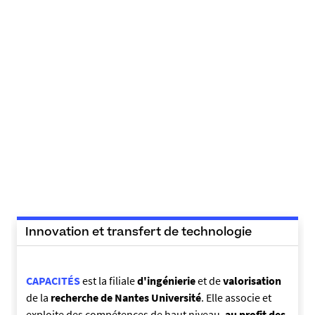
Innovation et transfert de technologie
CAPACITÉS
est la filiale
d'ingénierie
et de
valorisation
de la
recherche de Nantes Université
. Elle associe et
exploite des compétences de haut niveau,
au profit des