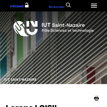
Aller
Intranet
Rechercher
au
contenu
Vous
IUT SAINT-NAZAIRE
êtes
ici :