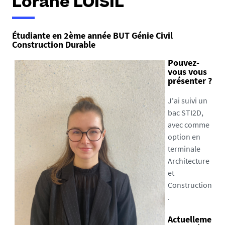
Lorane LOISIL
Étudiante en 2ème année BUT Génie Civil
Construction Durable
Pouvez-
vous vous
présenter ?
J'ai suivi un
bac STI2D,
avec comme
option en
terminale
Architecture
et
Construction
.
Actuelleme