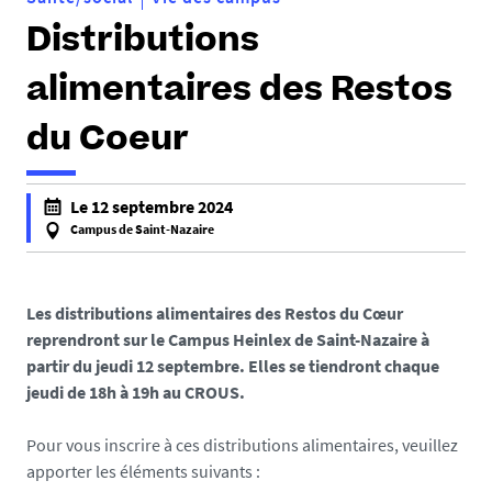
Distributions
alimentaires des Restos
du Coeur
Le 12 septembre 2024
Campus de Saint-Nazaire
f
a
l
Les distributions alimentaires des Restos du Cœur
s
reprendront sur le Campus Heinlex de Saint-Nazaire à
e
partir du jeudi 12 septembre. Elles se tiendront chaque
f
jeudi de 18h à 19h au CROUS.
a
l
Pour vous inscrire à ces distributions alimentaires, veuillez
s
apporter les éléments suivants :
e